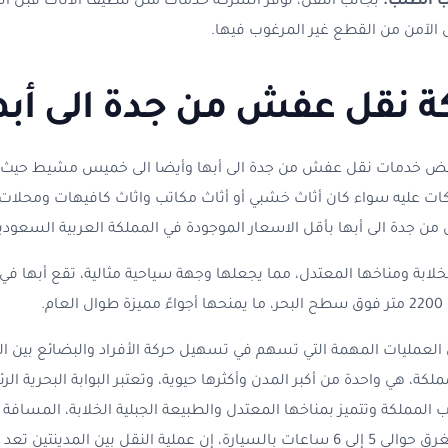
 الطلب:
بجانب النقل، توفر الشركة خدمات مثل تنظيف الأثاث قبل ا
 الآمن من القطع غير المرغوب فيها.
 نقل عفش من جدة الى أبه
عض خدمات نقل عفش من جدة الى أبها وأيضا الى خميس مشيط حيث 
كات عليه سواء كان أثاث خشبي أو أثاث مكاتب واثاث كافيهات ومحلات
ن جدة الى أبها بأقل الاسعار الموجودة في المملكة العربية السعودية
الخلابة ومناخها المعتدل، مما يجعلها وجهة سياحية مثالية، تقع أبها
م.
 العمليات المهمة التي تسهم في تسهيل حركة الأفراد والبضائع بين المد
كة، هي واحدة من أكبر المدن وأكثرها حيوية، وتعتبر البوابة البحرية الر
المملكة وتتميز بمناخها المعتدل والطبيعة الجبلية الخلابة، المسافة ب
500 كيلومتر، وهي رحلة تستغرق حوالي 5 إلى 6 ساعات بالسيارة، إن عملية النقل بين ال