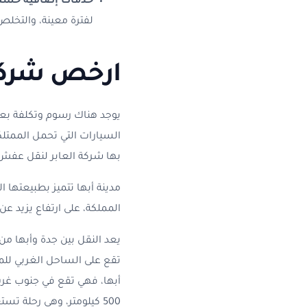
خدمات إضافية حسب
لفترة معينة، والتخلص
ارخص شركة
يوجد هناك رسوم وتكلفة ب
السيارات التي تحمل الممتل
بها شركة العابر لنقل عفش م
مدينة أبها تتميز بطبيعتها 
المملكة، على ارتفاع يزيد عن 2200 متر فوق سطح البحر، ما يمنحها أجواءً مميزة طوال العا
يعد النقل بين جدة وأبها من
تقع على الساحل الغربي للممل
أبها، فهي تقع في جنوب غرب 