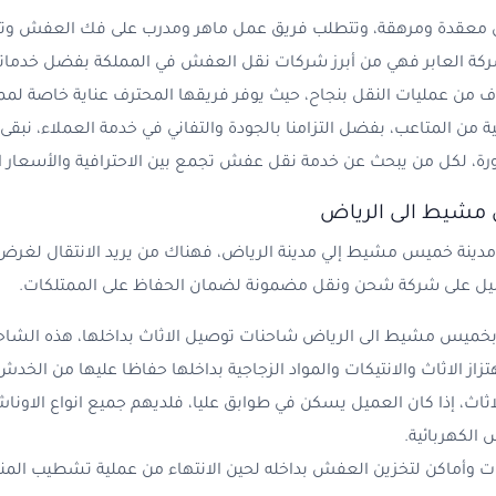
 معقدة ومرهقة، وتتطلب فريق عمل ماهر ومدرب على فك العفش وتفا
شركة العابر فهي من أبرز شركات نقل العفش في المملكة بفضل خدماته
اف من عمليات النقل بنجاح، حيث يوفر فريقها المحترف عناية خاصة 
 من المتاعب، بفضل التزامنا بالجودة والتفاني في خدمة العملاء، نبق
ة، لكل من يبحث عن خدمة نقل عفش تجمع بين الاحترافية والأسعار ا
شيط الى الرياض
ن مدينة خميس مشيط إلي مدينة الرياض، فهناك من يريد الانتقال لغ
ميل على شركة شحن ونقل مضمونة لضمان الحفاظ على الممتلكات.
بخميس مشيط الى الرياض شاحنات توصيل الاثاث بداخلها، هذه الشاح
از الاثاث والانتيكات والمواد الزجاجية بداخلها حفاظا عليها من الخدش
ثاث، إذا كان العميل يسكن في طوابق عليا، فلديهم جميع انواع الاون
 الكهربائية.
 وأماكن لتخزين العفش بداخله لحين الانتهاء من عملية تشطيب المنزل