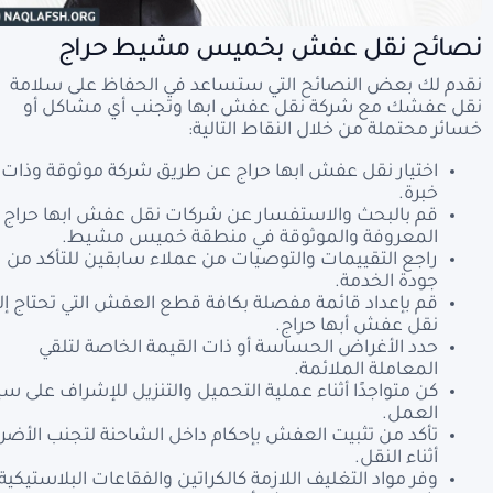
نصائح نقل عفش بخميس مشيط حراج
نقدم لك بعض النصائح التي ستساعد في الحفاظ على سلامة
نقل عفشك مع شركة نقل عفش ابها وتجنب أي مشاكل أو
خسائر محتملة من خلال النقاط التالية:
اختيار نقل عفش ابها حراج عن طريق شركة موثوقة وذات
خبرة.
قم بالبحث والاستفسار عن شركات نقل عفش ابها حراج
المعروفة والموثوقة في منطقة خميس مشيط.
راجع التقييمات والتوصيات من عملاء سابقين للتأكد من
جودة الخدمة.
قم بإعداد قائمة مفصلة بكافة قطع العفش التي تحتاج إل
نقل عفش أبها حراج.
حدد الأغراض الحساسة أو ذات القيمة الخاصة لتلقي
المعاملة الملائمة.
كن متواجدًا أثناء عملية التحميل والتنزيل للإشراف على سي
العمل.
تأكد من تثبيت العفش بإحكام داخل الشاحنة لتجنب الأضرا
أثناء النقل.
وفر مواد التغليف اللازمة كالكراتين والفقاعات البلاستيكية.