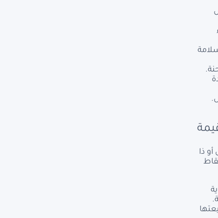
ش
سلامة
نة.
ة
.
يمة
و ذا
قاط
ة
.
يعتها