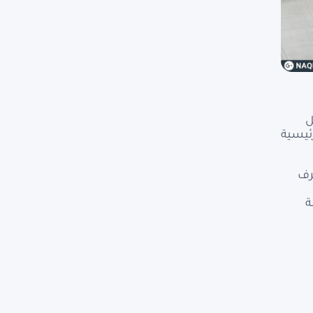
ل
رئيسية
رف
ة