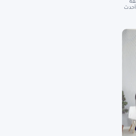
عة
 أحدث