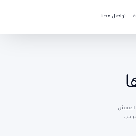
ة
تواصل معنا
ا
ل العفش
ير من