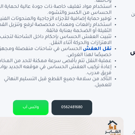
وحالتها.
استخدام مواد تغليف خاصة ذات جودة عالية لحماية 
الحساس من الكسر والتشوه.
ن
توفير حماية إضافية للأجزاء الزجاجية والمنحوتات الفنية
استخدام رافعات ومعدات مخصصة لرفع وتنزيل الق
الثقيلة أو الضخمة بعناية فائقة.
تثبيت العفش الحساس بإحكام داخل الشاحنة لتجنب
الاهتزازات والحركة أثناء النقل.
نقل العفش
الحساس في شاحنات منفصلة ومجهز
س
خصيصًا لهذا الغرض.
عملية النقل تتم بأقصى سرعة ممكنة للحد من المخاط
إعادة تركيب العفش الحساس في موقعه الجديد بو
فريق مدرب.
التأكد من سلامة جميع القطع قبل التسليم النهائي
للعميل.
0562481680
واتس أب
.