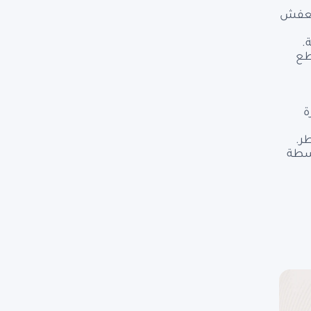
العفش
.
طع
ة
ر.
اسطة