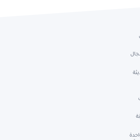
جال
ثة
ة
احدة