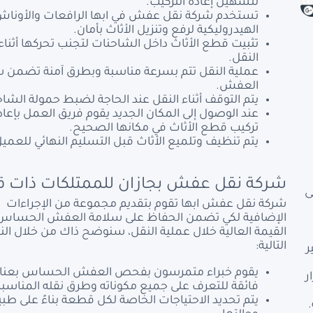
لتسهيل إعادة التركيب.
تستخدم شركة نقل عفش في ابها الرافعات والأونا
الهيدروليكية لرفع وتنزيل الأثاث بأمان.
تثبيت قطع الأثاث داخل الشاحنات لتجنب تحركها أثناء
النقل.
عملية النقل تتم بسرعة مناسبة وبطرق آمنة تضمن 
العفش.
يتم التوقف أثناء النقل عند الحاجة لضبط حمولة الشاح
عند الوصول إلى المكان الجديد يقوم فريق العمل بإعاد
تركيب قطع الأثاث في مكانها الصحيح.
يتم تنظيف وتلميع الأثاث قبل التسليم النهائي للعميل
شركة نقل عفش بجازان للممتلكات ذات ق
ى
شركة نقل عفش ابها تقوم بتقديم مجموعة من الإجراءات
الإضافية لكي تضمن الحفاظ على سلامة العفش الحساس أ
القيمة العالية خلال عملية النقل، سنوضح ذاك من خلال الن
التالية:
ر
يقوم خبراء متمرسون بفحص العفش الحساس بعناي
ر
فائقة للتعرف على جميع مكوناته وطرق نقله المناسبة
يتم تحديد الاحتياجات الخاصة لكل قطعة بناءً على طب