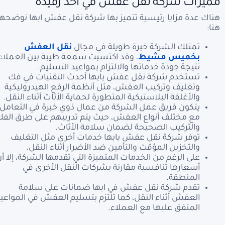
مميزات شركة نقل عفش في احد رفيدة
هناك عدة مزايا رئيسية تتميز بها شركة نقل عفش ابها نوضحها
هنا:
تمتلك الشركة خبرة طويلة في مجال
نقل العفش
بخميس مشيط
، وقد اكتسبت سمعة طيبة بين العملاء
نتيجة جودة خدماتها والالتزام بمواعيد التسليم.
تستخدم شركة نقل عفش بابها أحدث التقنيات في فك
وتغليف وتركيب العفش، مثل أنظمة الرفع الهيدروليكية
والأغلفة البلاستيكية المتطورة لحماية الأثاث أثناء النقل.
يتكون فريق عمل الشركة من عمال ذوي خبرة في التعامل
مع مختلف أنواع العفش، حيث يتم تدريبهم على طرق الف
والتركيب الصحيحة لضمان سلامة الأثاث.
توفر شركة نقل عفش بابها خدمات أخرى مثل التغليف
والتخزين المؤقت والتأمين ضد الأضرار أثناء النقل.
على الرغم من الخدمات المتميزة التي تقدمها الشركة، إلا أ
أسعارها تنافسية مقارنة بشركات النقل الأخرى في
المنطقة.
تقدم شركة نقل عفش في ابها ضمانات على سلامة
العفش أثناء النقل، كما تلتزم بتسليم العفش في المواعي
المتفق عليها مع العملاء.